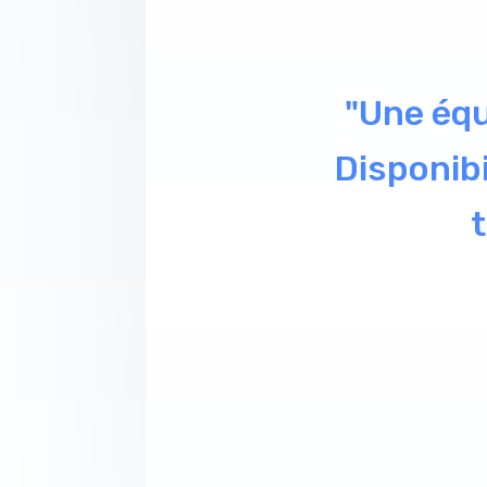
de conta
m'aider à 
de tâ
admini
comptabil
clients c
sav se pas