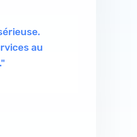
...] pour
rnalisation
uation
ns ! Ma
s fichiers
mieux, mon
mps sur mes