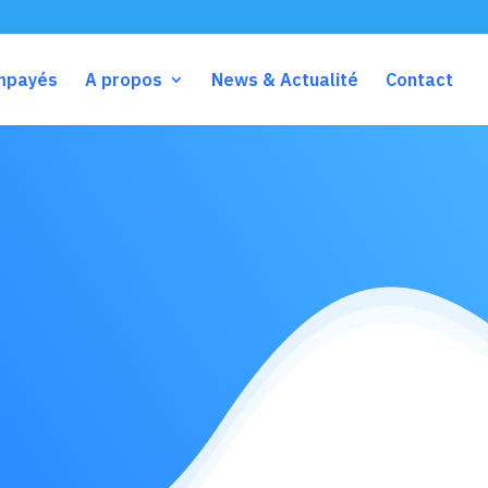
impayés
A propos
News & Actualité
Contact