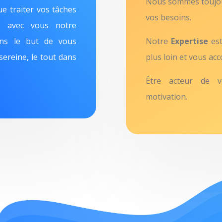
Nous sommes toujou
e traiter vos tâches
vos besoins.
ns avec vous notre
ans le but de vous
Notre
Expertise
est
sereine, le tout dans
plus loin et vous a
Être acteur de vo
motivation.