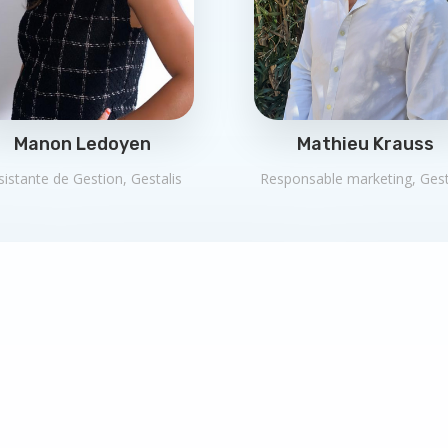
Manon Ledoyen
Mathieu Krauss
sistante de Gestion, Gestalis
Responsable marketing, Gest
ssionnel et réactif, j'ai appré