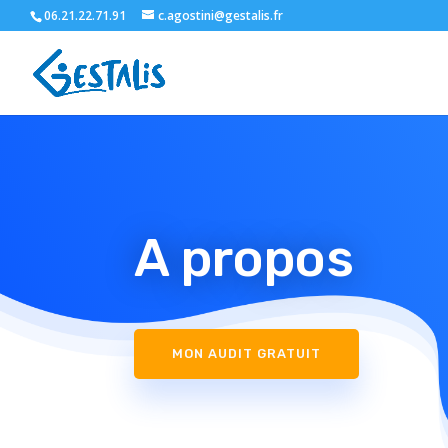
06.21.22.71.91
c.agostini@gestalis.fr
A propos
MON AUDIT GRATUIT