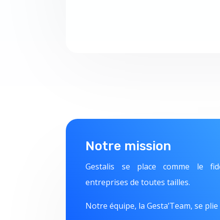
Notre mission
Gestalis se place comme le fid
entreprises de toutes tailles.
Notre équipe, la Gesta’Team, se plie