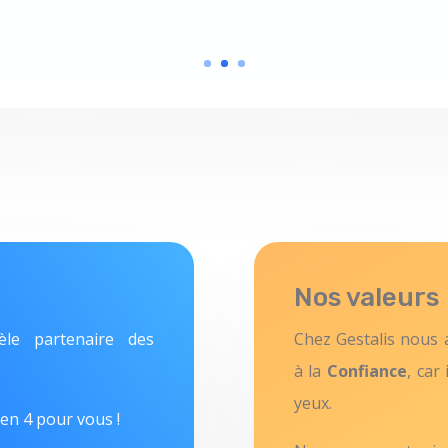
Nos valeurs
èle partenaire des
Chez Gestalis nous 
à la
Confiance
, car
yeux.
 en 4 pour vous !