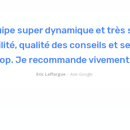
ct et l'analyse constructive [
définir mon besoin réel d'exte
ches. Le résultat ? Plus de sit
strative bloquée ou en suspe
ité est tracée et archivée, le
lassés et actualisés. Je dors 
se bien et je consacre du te
véritables priorités."
David Andreoni
– Avis Google