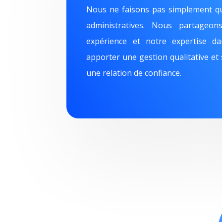
Nous ne faisons pas simplement qu
administratives. Nous partageo
expérience et notre expertise d
apporter une gestion qualitative et 
une relation de confiance.