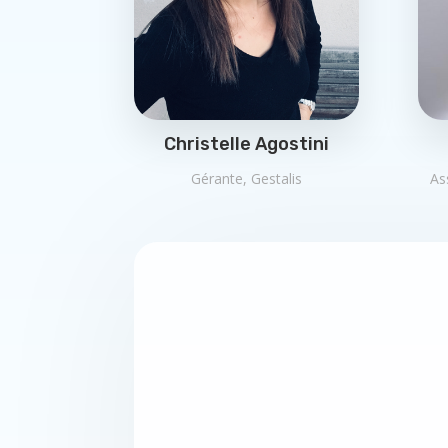
Christelle Agostini
Gérante, Gestalis
As
"Très profe