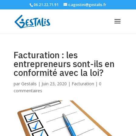
06.21.22.71.91
c.agostini@gestalis.fr
Facturation : les
entrepreneurs sont-ils en
conformité avec la loi?
par
Gestalis
|
Juin 23, 2020
|
Facturation
|
0
commentaires