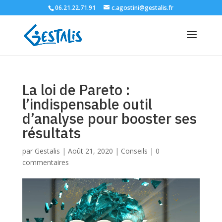
06.21.22.71.91
c.agostini@gestalis.fr
La loi de Pareto :
l’indispensable outil
d’analyse pour booster ses
résultats
par
Gestalis
|
Août 21, 2020
|
Conseils
|
0
commentaires