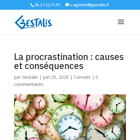
06.21.22.71.91
c.agostini@gestalis.fr
La procrastination : causes
et conséquences
par
Gestalis
|
Juin 25, 2020
|
Conseils
|
0
commentaires